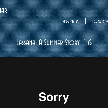
iar
SERVICIOS
TRABAJO
Lassana: A Summer Story ´16